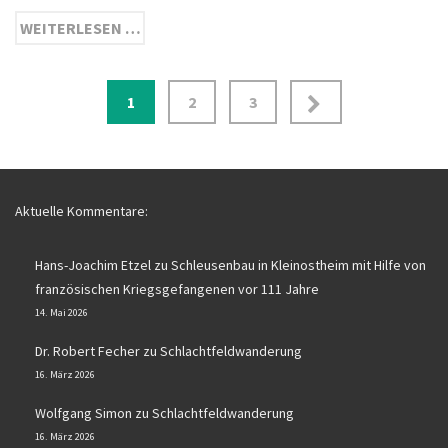
WEITERLESEN …
Seitennummerierung
1
2
3
der
Beiträge
Aktuelle Kommentare:
Hans-Joachim Etzel
zu
Schleusenbau in Kleinostheim mit Hilfe von
französischen Kriegsgefangenen vor 111 Jahre
14. Mai 2026
Dr. Robert Fecher
zu
Schlachtfeldwanderung
16. März 2026
Wolfgang Simon
zu
Schlachtfeldwanderung
16. März 2026