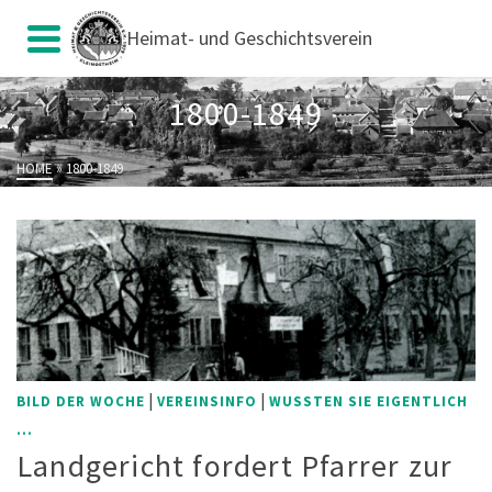
Heimat- und Geschichtsverein
1800-1849
HOME
»
1800-1849
|
|
BILD DER WOCHE
VEREINSINFO
WUSSTEN SIE EIGENTLICH
...
Landgericht fordert Pfarrer zur