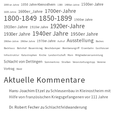
1500er-Jahre
1050 Jahre Kleinostheim
1000-er Jahre
1300
1400er-Jahre
1700er-Jahre
1600er_Jahre
1600-Jahre
1800-1849
1850-1899
1900er Jahre
1920er-Jahre
1910er-Jahre
1910er Jahre
1940er Jahre
1930er Jahre
1950er Jahre
Ausstellung
1970er-Jahre
1960er-Jahre
1960er Jahre
Aufruf
Backes
Backhaus
Bahnhof
Bauernkrieg
Beschdamper
Bombenangriff
Eisenbahn
Gasthäuser
Infrastruktur
Katastrophen
Kirche
Landwirtschaft
Main
Mitgliederversammlung
Schlacht von Dettingen
Sommerkino
Straßen
Veranstaltungstipp
Vereine
Vortrag
Wald
Aktuelle Kommentare
Hans-Joachim Etzel
zu
Schleusenbau in Kleinostheim mit
Hilfe von französischen Kriegsgefangenen vor 111 Jahre
Dr. Robert Fecher
zu
Schlachtfeldwanderung