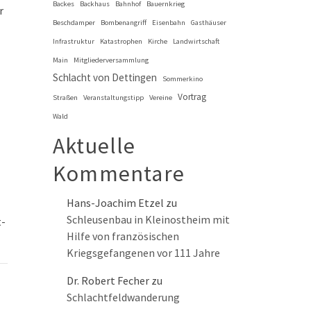
Backes
Backhaus
Bahnhof
Bauernkrieg
r
Beschdamper
Bombenangriff
Eisenbahn
Gasthäuser
Infrastruktur
Katastrophen
Kirche
Landwirtschaft
Main
Mitgliederversammlung
Schlacht von Dettingen
Sommerkino
Vortrag
Straßen
Veranstaltungstipp
Vereine
Wald
Aktuelle
Kommentare
Hans-Joachim Etzel
zu
Schleusenbau in Kleinostheim mit
t-
Hilfe von französischen
Kriegsgefangenen vor 111 Jahre
Dr. Robert Fecher
zu
Schlachtfeldwanderung