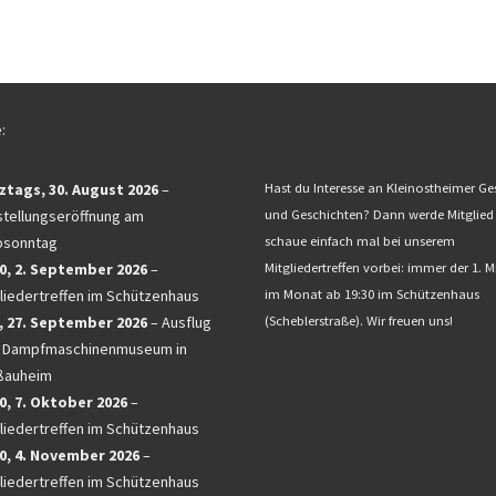
:
ztags,
30. August 2026
–
Hast du Interesse an Kleinostheimer Ge
tellungseröffnung am
und Geschichten? Dann werde Mitglied
bsonntag
schaue einfach mal bei unserem
0,
2. September 2026
–
Mitgliedertreffen vorbei: immer der 1. 
liedertreffen im Schützenhaus
im Monat ab 19:30 im Schützenhaus
,
27. September 2026
–
Ausflug
(Scheblerstraße). Wir freuen uns!
 Dampfmaschinenmuseum in
ßauheim
0,
7. Oktober 2026
–
liedertreffen im Schützenhaus
0,
4. November 2026
–
liedertreffen im Schützenhaus