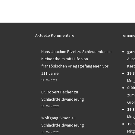
Aktuelle Kommentare:
Termine
Hans-Joachim Etzel
zu
Schleusenbau in
gan
Kleinostheim mit Hilfe von
Auss
französischen Kriegsgefangenen vor
Ker
111 Jahre
19:3
Mitg
14. Mai 2026
0:00
Dr. Robert Fecher
zu
zum
Schlachtfeldwanderung
Gro
16. März 2026
19:3
Mitg
Wolfgang Simon
zu
19:3
Schlachtfeldwanderung
Mitg
16. März 2026