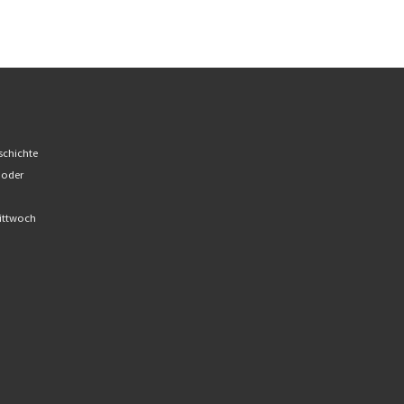
schichte
 oder
Mittwoch