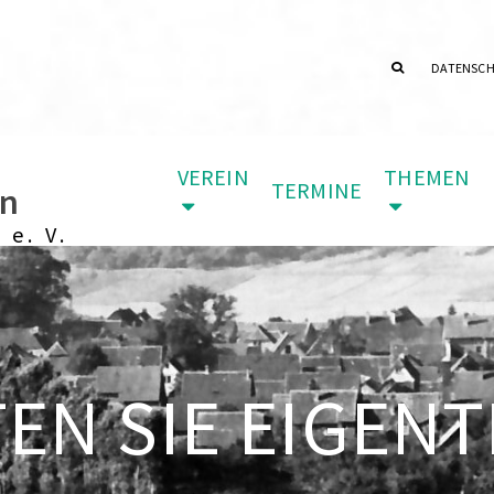
DATENSC
VEREIN
THEMEN
TERMINE
in
 e. V.
N SIE EIGENTL