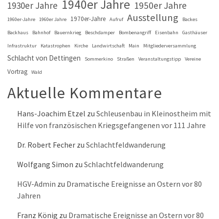
1940er Jahre
1930er Jahre
1950er Jahre
Ausstellung
1970er-Jahre
1960er-Jahre
1960er Jahre
Aufruf
Backes
Backhaus
Bahnhof
Bauernkrieg
Beschdamper
Bombenangriff
Eisenbahn
Gasthäuser
Infrastruktur
Katastrophen
Kirche
Landwirtschaft
Main
Mitgliederversammlung
Schlacht von Dettingen
Sommerkino
Straßen
Veranstaltungstipp
Vereine
Vortrag
Wald
Aktuelle Kommentare
Hans-Joachim Etzel
zu
Schleusenbau in Kleinostheim mit
Hilfe von französischen Kriegsgefangenen vor 111 Jahre
Dr. Robert Fecher
zu
Schlachtfeldwanderung
Wolfgang Simon
zu
Schlachtfeldwanderung
HGV-Admin
zu
Dramatische Ereignisse an Ostern vor 80
Jahren
Franz König
zu
Dramatische Ereignisse an Ostern vor 80