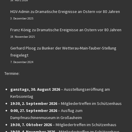
16. März 2026
HGV-Admin
zu
Dramatische Ereignisse an Ostern vor 80 Jahren
3. Dezember 2025
Franz König
zu
Dramatische Ereignisse an Ostern vor 80 Jahren
19. November 2025
Gerhard Ploog
zu
Bunker der Wetterau-Main-Tauber-Stellung
freigelegt
7. Dezember 2024
Termine:
ganztags,
30. August 2026
–
Ausstellungseröffnung am
Kerbsonntag
19:30,
2. September 2026
–
Mitgliedertreffen im Schützenhaus
0:00,
27. September 2026
–
Ausflug zum
Dampfmaschinenmuseum in Großauheim
19:30,
7. Oktober 2026
–
Mitgliedertreffen im Schützenhaus
19:30,
4. November 2026
–
Mitgliedertreffen im Schützenhaus