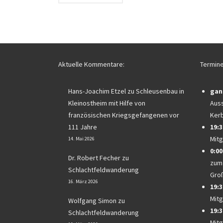
Aktuelle Kommentare:
Termine
Hans-Joachim Etzel
zu
Schleusenbau in
gan
Kleinostheim mit Hilfe von
Auss
französischen Kriegsgefangenen vor
Ker
111 Jahre
19:3
Mitg
14. Mai 2026
0:00
Dr. Robert Fecher
zu
zum
Schlachtfeldwanderung
Gro
16. März 2026
19:3
Mitg
Wolfgang Simon
zu
19:3
Schlachtfeldwanderung
Mitg