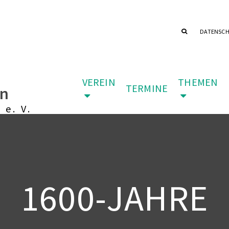
DATENSC
VEREIN
THEMEN
TERMINE
in
 e. V.
1600-JAHRE