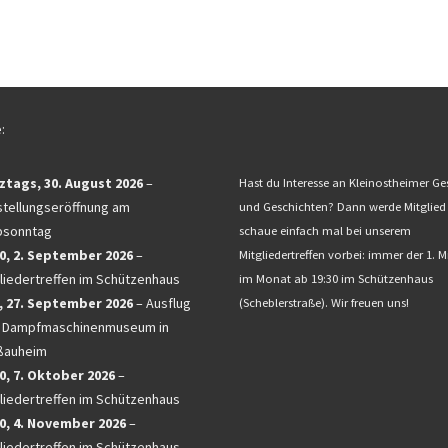
:
ztags,
30. August 2026
–
Hast du Interesse an Kleinostheimer Ge
tellungseröffnung am
und Geschichten? Dann werde Mitglied
bsonntag
schaue einfach mal bei unserem
0,
2. September 2026
–
Mitgliedertreffen vorbei: immer der 1. 
liedertreffen im Schützenhaus
im Monat ab 19:30 im Schützenhaus
,
27. September 2026
–
Ausflug
(Scheblerstraße). Wir freuen uns!
 Dampfmaschinenmuseum in
ßauheim
0,
7. Oktober 2026
–
liedertreffen im Schützenhaus
0,
4. November 2026
–
liedertreffen im Schützenhaus