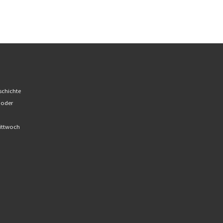
schichte
 oder
Mittwoch