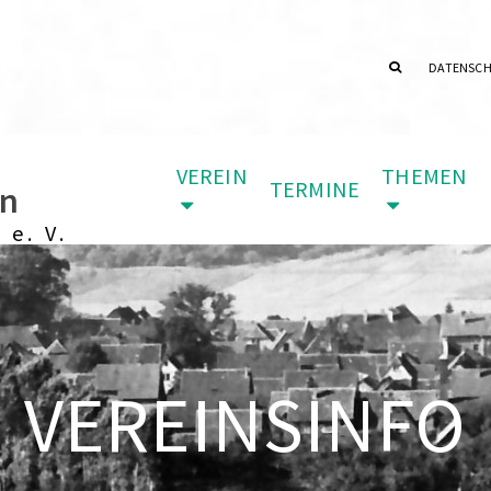
DATENSC
VEREIN
THEMEN
TERMINE
in
 e. V.
VEREINSINFO