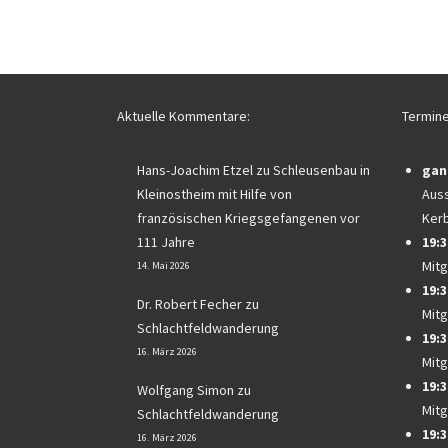
Aktuelle Kommentare:
Termine
Hans-Joachim Etzel
zu
Schleusenbau in
gan
Kleinostheim mit Hilfe von
Auss
französischen Kriegsgefangenen vor
Ker
111 Jahre
19:3
Mitg
14. Mai 2026
19:3
Dr. Robert Fecher
zu
Mitg
Schlachtfeldwanderung
19:3
16. März 2026
Mitg
19:3
Wolfgang Simon
zu
Mitg
Schlachtfeldwanderung
19:3
16. März 2026