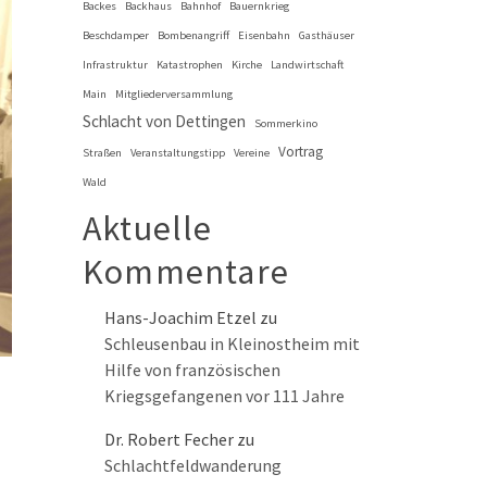
Backes
Backhaus
Bahnhof
Bauernkrieg
Beschdamper
Bombenangriff
Eisenbahn
Gasthäuser
Infrastruktur
Katastrophen
Kirche
Landwirtschaft
Main
Mitgliederversammlung
Schlacht von Dettingen
Sommerkino
Vortrag
Straßen
Veranstaltungstipp
Vereine
Wald
Aktuelle
Kommentare
Hans-Joachim Etzel
zu
Schleusenbau in Kleinostheim mit
Hilfe von französischen
Kriegsgefangenen vor 111 Jahre
Dr. Robert Fecher
zu
Schlachtfeldwanderung