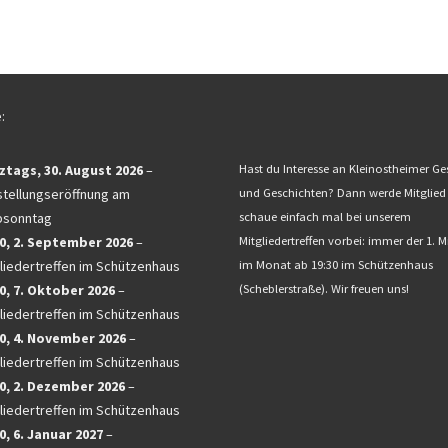
:
ztags,
30. August 2026
–
Hast du Interesse an Kleinostheimer Ge
tellungseröffnung am
und Geschichten? Dann werde Mitglied
bsonntag
schaue einfach mal bei unserem
0,
2. September 2026
–
Mitgliedertreffen vorbei: immer der 1. 
liedertreffen im Schützenhaus
im Monat ab 19:30 im Schützenhaus
0,
7. Oktober 2026
–
(Scheblerstraße). Wir freuen uns!
liedertreffen im Schützenhaus
0,
4. November 2026
–
liedertreffen im Schützenhaus
0,
2. Dezember 2026
–
liedertreffen im Schützenhaus
0,
6. Januar 2027
–