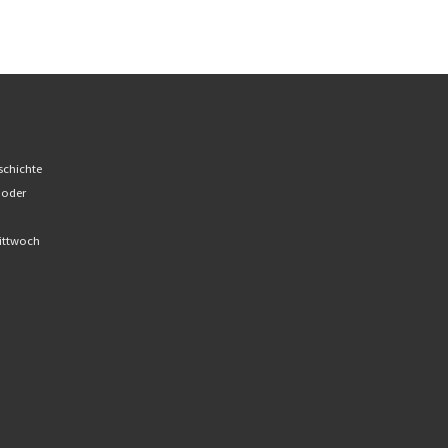
schichte
 oder
Mittwoch