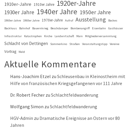
1920er-Jahre
1910er-Jahre
1910er Jahre
1940er Jahre
1930er Jahre
1950er Jahre
Ausstellung
1970er-Jahre
1960er-Jahre
1960er Jahre
Aufruf
Backes
Backhaus
Bahnhof
Bauernkrieg
Beschdamper
Bombenangriff
Eisenbahn
Gasthäuser
Infrastruktur
Katastrophen
Kirche
Landwirtschaft
Main
Mitgliederversammlung
Schlacht von Dettingen
Sommerkino
Straßen
Veranstaltungstipp
Vereine
Vortrag
Wald
Aktuelle Kommentare
Hans-Joachim Etzel
zu
Schleusenbau in Kleinostheim mit
Hilfe von französischen Kriegsgefangenen vor 111 Jahre
Dr. Robert Fecher
zu
Schlachtfeldwanderung
Wolfgang Simon
zu
Schlachtfeldwanderung
HGV-Admin
zu
Dramatische Ereignisse an Ostern vor 80
Jahren