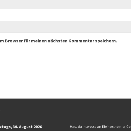
sem Browser für meinen nächsten Kommentar speichern.
:
ztags,
30. August 2026
–
Hast du Interesse an Kleinostheimer Ge