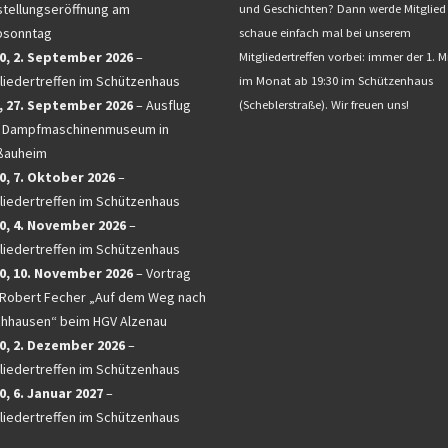
tellungseröffnung am
und Geschichten? Dann werde Mitglied
bsonntag
schaue einfach mal bei unserem
0,
2. September 2026
–
Mitgliedertreffen vorbei: immer der 1. 
liedertreffen im Schützenhaus
im Monat ab 19:30 im Schützenhaus
,
27. September 2026
–
Ausflug
(Scheblerstraße). Wir freuen uns!
 Dampfmaschinenmuseum in
ßauheim
0,
7. Oktober 2026
–
liedertreffen im Schützenhaus
0,
4. November 2026
–
liedertreffen im Schützenhaus
0,
10. November 2026
–
Vortrag
 Robert Fecher „Auf dem Weg nach
chhausen“ beim HGV Alzenau
0,
2. Dezember 2026
–
liedertreffen im Schützenhaus
0,
6. Januar 2027
–
liedertreffen im Schützenhaus