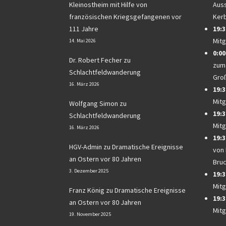
Kleinostheim mit Hilfe von
Auss
französischen Kriegsgefangenen vor
Ker
111 Jahre
19:3
Mitg
14. Mai 2026
0:00
Dr. Robert Fecher
zu
zum
Schlachtfeldwanderung
Gro
16. März 2026
19:3
Mitg
Wolfgang Simon
zu
19:3
Schlachtfeldwanderung
Mitg
16. März 2026
19:3
HGV-Admin
zu
Dramatische Ereignisse
von
an Ostern vor 80 Jahren
Bru
3. Dezember 2025
19:3
Mitg
Franz König
zu
Dramatische Ereignisse
19:3
an Ostern vor 80 Jahren
Mitg
19. November 2025