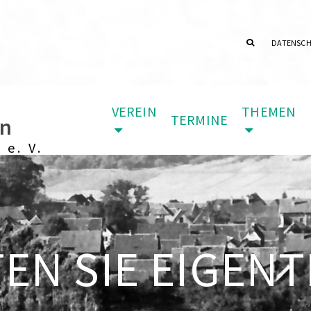
DATENSC
VEREIN
THEMEN
TERMINE
in
 e. V.
N SIE EIGENTL