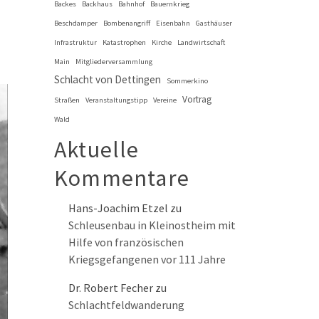
Backes
Backhaus
Bahnhof
Bauernkrieg
Beschdamper
Bombenangriff
Eisenbahn
Gasthäuser
Infrastruktur
Katastrophen
Kirche
Landwirtschaft
Main
Mitgliederversammlung
Schlacht von Dettingen
Sommerkino
Vortrag
Straßen
Veranstaltungstipp
Vereine
Wald
Aktuelle
Kommentare
Hans-Joachim Etzel
zu
Schleusenbau in Kleinostheim mit
Hilfe von französischen
Kriegsgefangenen vor 111 Jahre
Dr. Robert Fecher
zu
Schlachtfeldwanderung