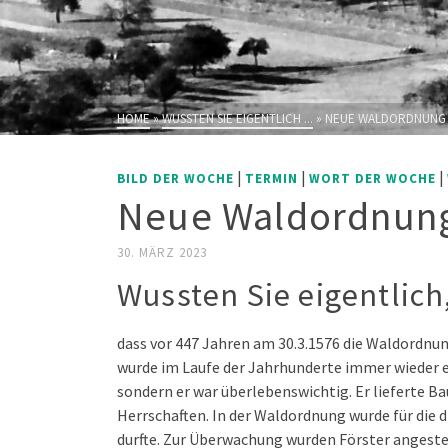
HOME
»
WUSSTEN SIE EIGENTLICH ...
»
NEUE WALDORDNUNG 
|
|
|
BILD DER WOCHE
TERMIN
WORT DER WOCHE
Neue Waldordnun
30. MÄRZ 2023
Wussten Sie eigentlich
dass vor 447 Jahren am 30.3.1576 die Waldordn
wurde im Laufe der Jahrhunderte immer wieder e
sondern er war überlebenswichtig. Er lieferte Ba
Herrschaften. In der Waldordnung wurde für die 
durfte. Zur Überwachung wurden Förster angeste