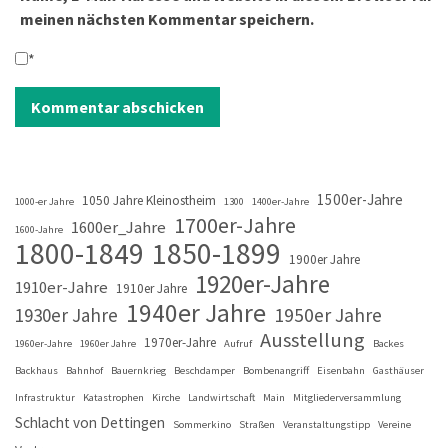
meinen nächsten Kommentar speichern.
*
1500er-Jahre
1050 Jahre Kleinostheim
1000-er Jahre
1300
1400er-Jahre
1700er-Jahre
1600er_Jahre
1600-Jahre
1800-1849
1850-1899
1900er Jahre
1920er-Jahre
1910er-Jahre
1910er Jahre
1940er Jahre
1930er Jahre
1950er Jahre
Ausstellung
1970er-Jahre
1960er-Jahre
1960er Jahre
Aufruf
Backes
Backhaus
Bahnhof
Bauernkrieg
Beschdamper
Bombenangriff
Eisenbahn
Gasthäuser
Infrastruktur
Katastrophen
Kirche
Landwirtschaft
Main
Mitgliederversammlung
Schlacht von Dettingen
Sommerkino
Straßen
Veranstaltungstipp
Vereine