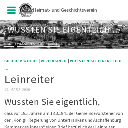
Heimat- und Geschichtsverein
WUSSTEN SIE EIGENTLICH ...
HOME
»
WUSSTEN SIE EIGENTLICH ...
»
LEINREITER
|
|
BILD DER WOCHE
VEREINSINFO
WUSSTEN SIE EIGENTLICH
...
Leinreiter
10. MÄRZ 2026
Wussten Sie eigentlich,
dass vor 185 Jahren am 13.3.1841 der Gemeindevorsteher von
der „Königl. Regierung von Unterfranken und Aschaffenburg
Kammer des Innern“ einen Brief bezüglich der Leinreiter