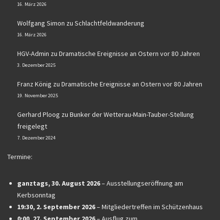
16. März 2026
Wolfgang Simon
zu
Schlachtfeldwanderung
16. März 2026
HGV-Admin
zu
Dramatische Ereignisse an Ostern vor 80 Jahren
3. Dezember 2025
Franz König
zu
Dramatische Ereignisse an Ostern vor 80 Jahren
19. November 2025
Gerhard Ploog
zu
Bunker der Wetterau-Main-Tauber-Stellung
freigelegt
7. Dezember 2024
Termine:
ganztags,
30. August 2026
–
Ausstellungseröffnung am
Kerbsonntag
19:30,
2. September 2026
–
Mitgliedertreffen im Schützenhaus
0:00,
27. September 2026
–
Ausflug zum