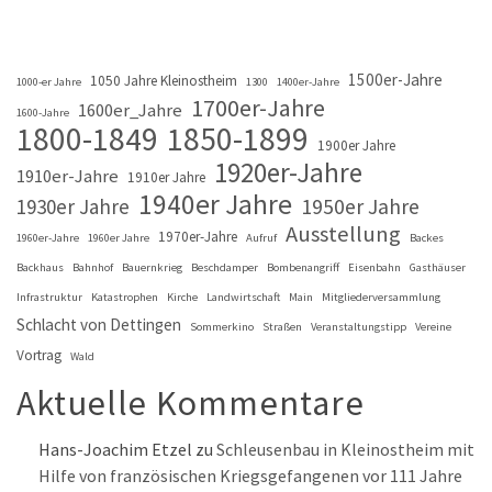
1500er-Jahre
1050 Jahre Kleinostheim
1000-er Jahre
1300
1400er-Jahre
1700er-Jahre
1600er_Jahre
1600-Jahre
1800-1849
1850-1899
1900er Jahre
1920er-Jahre
1910er-Jahre
1910er Jahre
1940er Jahre
1930er Jahre
1950er Jahre
Ausstellung
1970er-Jahre
1960er-Jahre
1960er Jahre
Aufruf
Backes
Backhaus
Bahnhof
Bauernkrieg
Beschdamper
Bombenangriff
Eisenbahn
Gasthäuser
Infrastruktur
Katastrophen
Kirche
Landwirtschaft
Main
Mitgliederversammlung
Schlacht von Dettingen
Sommerkino
Straßen
Veranstaltungstipp
Vereine
Vortrag
Wald
Aktuelle Kommentare
Hans-Joachim Etzel
zu
Schleusenbau in Kleinostheim mit
Hilfe von französischen Kriegsgefangenen vor 111 Jahre