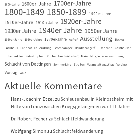
1700er-Jahre
1600er_Jahre
1600-Jahre
1800-1849
1850-1899
1900er Jahre
1920er-Jahre
1910er-Jahre
1910er Jahre
1940er Jahre
1930er Jahre
1950er Jahre
Ausstellung
1970er-Jahre
1960er-Jahre
1960er Jahre
Aufruf
Backes
Backhaus
Bahnhof
Bauernkrieg
Beschdamper
Bombenangriff
Eisenbahn
Gasthäuser
Infrastruktur
Katastrophen
Kirche
Landwirtschaft
Main
Mitgliederversammlung
Schlacht von Dettingen
Sommerkino
Straßen
Veranstaltungstipp
Vereine
Vortrag
Wald
Aktuelle Kommentare
Hans-Joachim Etzel
zu
Schleusenbau in Kleinostheim mit
Hilfe von französischen Kriegsgefangenen vor 111 Jahre
Dr. Robert Fecher
zu
Schlachtfeldwanderung
Wolfgang Simon
zu
Schlachtfeldwanderung