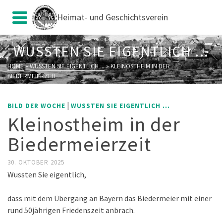
Heimat- und Geschichtsverein
WUSSTEN SIE EIGENTLICH ...
HOME
»
WUSSTEN SIE EIGENTLICH ...
»
KLEINOSTHEIM IN DER
BIEDERMEIERZEIT
|
BILD DER WOCHE
WUSSTEN SIE EIGENTLICH ...
Kleinostheim in der
Biedermeierzeit
30. OKTOBER 2025
Wussten Sie eigentlich,
dass mit dem Übergang an Bayern das Biedermeier mit einer
rund 50jährigen Friedenszeit anbrach.