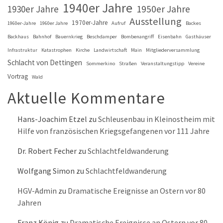
1940er Jahre
1930er Jahre
1950er Jahre
Ausstellung
1970er-Jahre
1960er-Jahre
1960er Jahre
Aufruf
Backes
Backhaus
Bahnhof
Bauernkrieg
Beschdamper
Bombenangriff
Eisenbahn
Gasthäuser
Infrastruktur
Katastrophen
Kirche
Landwirtschaft
Main
Mitgliederversammlung
Schlacht von Dettingen
Sommerkino
Straßen
Veranstaltungstipp
Vereine
Vortrag
Wald
Aktuelle Kommentare
Hans-Joachim Etzel
zu
Schleusenbau in Kleinostheim mit
Hilfe von französischen Kriegsgefangenen vor 111 Jahre
Dr. Robert Fecher
zu
Schlachtfeldwanderung
Wolfgang Simon
zu
Schlachtfeldwanderung
HGV-Admin
zu
Dramatische Ereignisse an Ostern vor 80
Jahren
Franz König
zu
Dramatische Ereignisse an Ostern vor 80