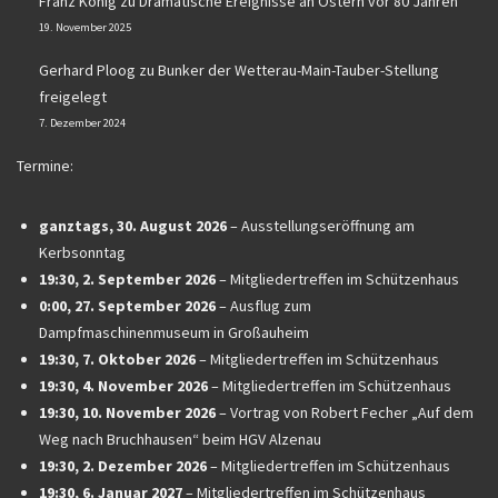
Franz König
zu
Dramatische Ereignisse an Ostern vor 80 Jahren
19. November 2025
Gerhard Ploog
zu
Bunker der Wetterau-Main-Tauber-Stellung
freigelegt
7. Dezember 2024
Termine:
ganztags,
30. August 2026
–
Ausstellungseröffnung am
Kerbsonntag
19:30,
2. September 2026
–
Mitgliedertreffen im Schützenhaus
0:00,
27. September 2026
–
Ausflug zum
Dampfmaschinenmuseum in Großauheim
19:30,
7. Oktober 2026
–
Mitgliedertreffen im Schützenhaus
19:30,
4. November 2026
–
Mitgliedertreffen im Schützenhaus
19:30,
10. November 2026
–
Vortrag von Robert Fecher „Auf dem
Weg nach Bruchhausen“ beim HGV Alzenau
19:30,
2. Dezember 2026
–
Mitgliedertreffen im Schützenhaus
19:30,
6. Januar 2027
–
Mitgliedertreffen im Schützenhaus