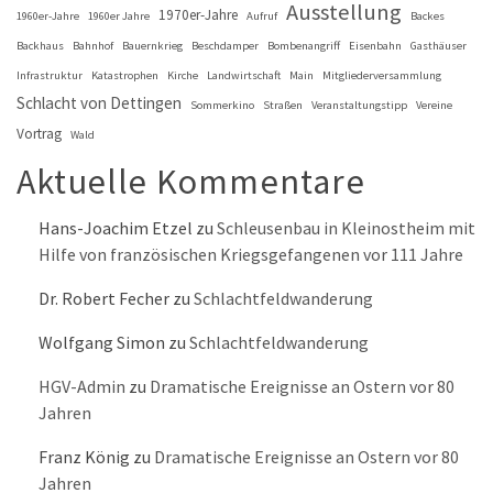
Ausstellung
1970er-Jahre
1960er-Jahre
1960er Jahre
Aufruf
Backes
Backhaus
Bahnhof
Bauernkrieg
Beschdamper
Bombenangriff
Eisenbahn
Gasthäuser
Infrastruktur
Katastrophen
Kirche
Landwirtschaft
Main
Mitgliederversammlung
Schlacht von Dettingen
Sommerkino
Straßen
Veranstaltungstipp
Vereine
Vortrag
Wald
Aktuelle Kommentare
Hans-Joachim Etzel
zu
Schleusenbau in Kleinostheim mit
Hilfe von französischen Kriegsgefangenen vor 111 Jahre
Dr. Robert Fecher
zu
Schlachtfeldwanderung
Wolfgang Simon
zu
Schlachtfeldwanderung
HGV-Admin
zu
Dramatische Ereignisse an Ostern vor 80
Jahren
Franz König
zu
Dramatische Ereignisse an Ostern vor 80
Jahren