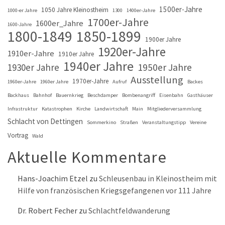
1500er-Jahre
1050 Jahre Kleinostheim
1000-er Jahre
1300
1400er-Jahre
1700er-Jahre
1600er_Jahre
1600-Jahre
1800-1849
1850-1899
1900er Jahre
1920er-Jahre
1910er-Jahre
1910er Jahre
1940er Jahre
1930er Jahre
1950er Jahre
Ausstellung
1970er-Jahre
1960er-Jahre
1960er Jahre
Aufruf
Backes
Backhaus
Bahnhof
Bauernkrieg
Beschdamper
Bombenangriff
Eisenbahn
Gasthäuser
Infrastruktur
Katastrophen
Kirche
Landwirtschaft
Main
Mitgliederversammlung
Schlacht von Dettingen
Sommerkino
Straßen
Veranstaltungstipp
Vereine
Vortrag
Wald
Aktuelle Kommentare
Hans-Joachim Etzel
zu
Schleusenbau in Kleinostheim mit
Hilfe von französischen Kriegsgefangenen vor 111 Jahre
Dr. Robert Fecher
zu
Schlachtfeldwanderung