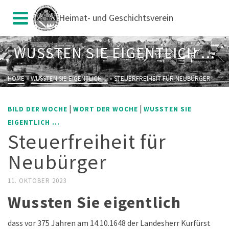
Heimat- und Geschichtsverein
WUSSTEN SIE EIGENTLICH ...
HOME
»
WUSSTEN SIE EIGENTLICH ...
»
STEUERFREIHEIT FÜR NEUBÜRGER
|
|
BILD DER WOCHE
WORT DER WOCHE
WUSSTEN SIE
EIGENTLICH ...
Steuerfreiheit für
Neubürger
11. OKTOBER 2023
Wussten Sie eigentlich
dass vor 375 Jahren am 14.10.1648 der Landesherr Kurfürst