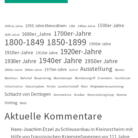
1500er-Jahre
1050 Jahre Kleinostheim
1000-er Jahre
1300
1400er-Jahre
1700er-Jahre
1600er_Jahre
1600-Jahre
1800-1849
1850-1899
1900er Jahre
1920er-Jahre
1910er-Jahre
1910er Jahre
1940er Jahre
1930er Jahre
1950er Jahre
Ausstellung
1970er-Jahre
1960er-Jahre
1960er Jahre
Aufruf
Backes
Backhaus
Bahnhof
Bauernkrieg
Beschdamper
Bombenangriff
Eisenbahn
Gasthäuser
Infrastruktur
Katastrophen
Kirche
Landwirtschaft
Main
Mitgliederversammlung
Schlacht von Dettingen
Sommerkino
Straßen
Veranstaltungstipp
Vereine
Vortrag
Wald
Aktuelle Kommentare
Hans-Joachim Etzel
zu
Schleusenbau in Kleinostheim mit
Hilfe von französischen Kriegsgefangenen vor 111 Jahre