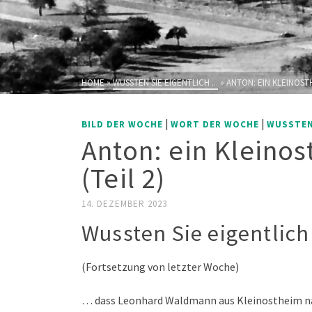
HOME
»
WUSSTEN SIE EIGENTLICH ...
»
ANTON: EIN KLEINOST
|
|
BILD DER WOCHE
WORT DER WOCHE
WUSSTEN 
Anton: ein Kleino
(Teil 2)
14. DEZEMBER 2023
Wussten Sie eigentlich 
(Fortsetzung von letzter Woche)
… dass Leonhard Waldmann aus Kleinostheim n