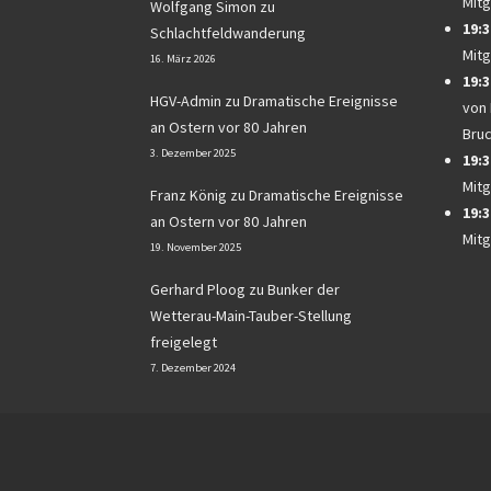
Mitg
Wolfgang Simon
zu
19:3
Schlachtfeldwanderung
Mitg
16. März 2026
19:3
HGV-Admin
zu
Dramatische Ereignisse
von
an Ostern vor 80 Jahren
Bru
3. Dezember 2025
19:3
Mitg
Franz König
zu
Dramatische Ereignisse
19:3
an Ostern vor 80 Jahren
Mitg
19. November 2025
Gerhard Ploog
zu
Bunker der
Wetterau-Main-Tauber-Stellung
freigelegt
7. Dezember 2024