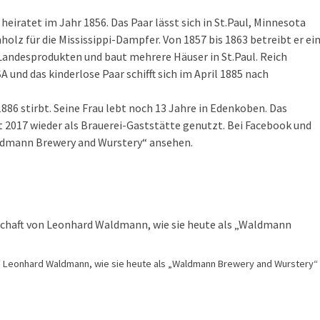
eiratet im Jahr 1856. Das Paar lässt sich in St.Paul, Minnesota
holz für die Mississippi-Dampfer. Von 1857 bis 1863 betreibt er ei
t Landesprodukten und baut mehrere Häuser in St.Paul. Reich
 und das kinderlose Paar schifft sich im April 1885 nach
1886 stirbt. Seine Frau lebt noch 13 Jahre in Edenkoben. Das
eit 2017 wieder als Brauerei-Gaststätte genutzt. Bei Facebook und
ldmann Brewery and Wurstery“ ansehen.
 von Leonhard Waldmann, wie sie heute als „Waldmann Brewery and Wurstery“