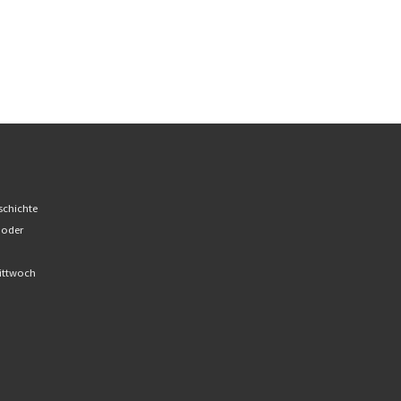
schichte
 oder
Mittwoch