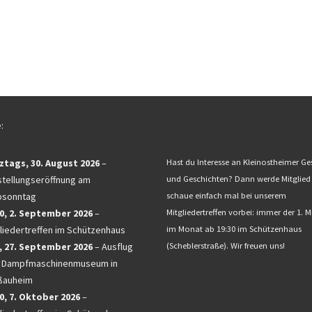
:
ztags,
30. August 2026
–
Hast du Interesse an Kleinostheimer Ge
tellungseröffnung am
und Geschichten? Dann werde Mitglied
bsonntag
schaue einfach mal bei unserem
0,
2. September 2026
–
Mitgliedertreffen vorbei: immer der 1. 
liedertreffen im Schützenhaus
im Monat ab 19:30 im Schützenhaus
,
27. September 2026
–
Ausflug
(Scheblerstraße). Wir freuen uns!
 Dampfmaschinenmuseum in
ßauheim
0,
7. Oktober 2026
–