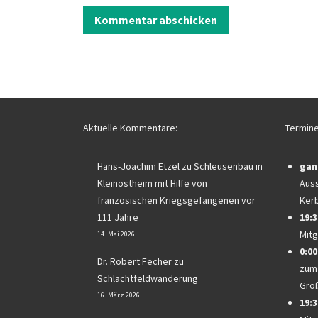
Aktuelle Kommentare:
Termine
Hans-Joachim Etzel
zu
Schleusenbau in
gan
Kleinostheim mit Hilfe von
Auss
französischen Kriegsgefangenen vor
Ker
111 Jahre
19:3
Mitg
14. Mai 2026
0:00
Dr. Robert Fecher
zu
zum
Schlachtfeldwanderung
Gro
16. März 2026
19:3