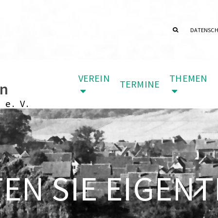
DATENSC
VEREIN
THEMEN
TERMINE
in
 e. V.
N SIE EIGENTL