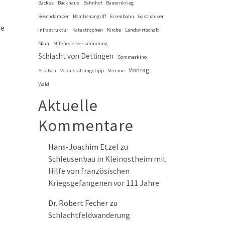
Backes
Backhaus
Bahnhof
Bauernkrieg
Beschdamper
Bombenangriff
Eisenbahn
Gasthäuser
ne
Infrastruktur
Katastrophen
Kirche
Landwirtschaft
Main
Mitgliederversammlung
Schlacht von Dettingen
Sommerkino
Vortrag
Straßen
Veranstaltungstipp
Vereine
Wald
Aktuelle
Kommentare
Hans-Joachim Etzel
zu
Schleusenbau in Kleinostheim mit
Hilfe von französischen
Kriegsgefangenen vor 111 Jahre
Dr. Robert Fecher
zu
Schlachtfeldwanderung