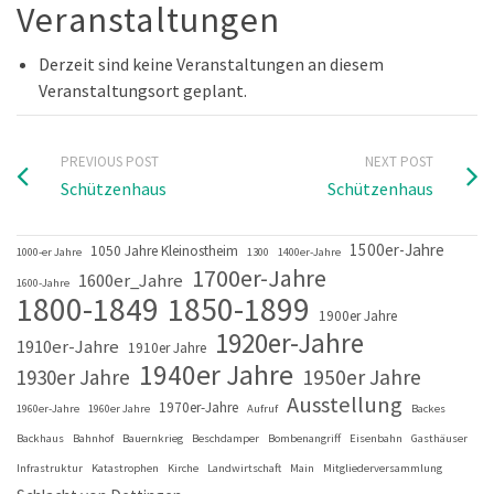
Veranstaltungen
Derzeit sind keine Veranstaltungen an diesem
Veranstaltungsort geplant.
PREVIOUS POST
NEXT POST
Schützenhaus
Schützenhaus
1500er-Jahre
1050 Jahre Kleinostheim
1000-er Jahre
1300
1400er-Jahre
1700er-Jahre
1600er_Jahre
1600-Jahre
1800-1849
1850-1899
1900er Jahre
1920er-Jahre
1910er-Jahre
1910er Jahre
1940er Jahre
1930er Jahre
1950er Jahre
Ausstellung
1970er-Jahre
1960er-Jahre
1960er Jahre
Aufruf
Backes
Backhaus
Bahnhof
Bauernkrieg
Beschdamper
Bombenangriff
Eisenbahn
Gasthäuser
Infrastruktur
Katastrophen
Kirche
Landwirtschaft
Main
Mitgliederversammlung