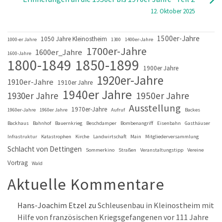
12. Oktober 2025
1500er-Jahre
1050 Jahre Kleinostheim
1000-er Jahre
1300
1400er-Jahre
1700er-Jahre
1600er_Jahre
1600-Jahre
1800-1849
1850-1899
1900er Jahre
1920er-Jahre
1910er-Jahre
1910er Jahre
1940er Jahre
1930er Jahre
1950er Jahre
Ausstellung
1970er-Jahre
1960er-Jahre
1960er Jahre
Aufruf
Backes
Backhaus
Bahnhof
Bauernkrieg
Beschdamper
Bombenangriff
Eisenbahn
Gasthäuser
Infrastruktur
Katastrophen
Kirche
Landwirtschaft
Main
Mitgliederversammlung
Schlacht von Dettingen
Sommerkino
Straßen
Veranstaltungstipp
Vereine
Vortrag
Wald
Aktuelle Kommentare
Hans-Joachim Etzel
zu
Schleusenbau in Kleinostheim mit
Hilfe von französischen Kriegsgefangenen vor 111 Jahre