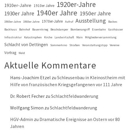
1920er-Jahre
1910er-Jahre
1910er Jahre
1940er Jahre
1930er Jahre
1950er Jahre
Ausstellung
1970er-Jahre
1960er-Jahre
1960er Jahre
Aufruf
Backes
Backhaus
Bahnhof
Bauernkrieg
Beschdamper
Bombenangriff
Eisenbahn
Gasthäuser
Infrastruktur
Katastrophen
Kirche
Landwirtschaft
Main
Mitgliederversammlung
Schlacht von Dettingen
Sommerkino
Straßen
Veranstaltungstipp
Vereine
Vortrag
Wald
Aktuelle Kommentare
Hans-Joachim Etzel
zu
Schleusenbau in Kleinostheim mit
Hilfe von französischen Kriegsgefangenen vor 111 Jahre
Dr. Robert Fecher
zu
Schlachtfeldwanderung
Wolfgang Simon
zu
Schlachtfeldwanderung
HGV-Admin
zu
Dramatische Ereignisse an Ostern vor 80
Jahren