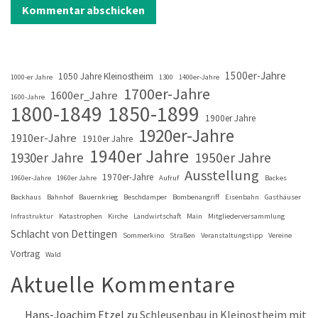
1500er-Jahre
1050 Jahre Kleinostheim
1000-er Jahre
1300
1400er-Jahre
1700er-Jahre
1600er_Jahre
1600-Jahre
1800-1849
1850-1899
1900er Jahre
1920er-Jahre
1910er-Jahre
1910er Jahre
1940er Jahre
1930er Jahre
1950er Jahre
Ausstellung
1970er-Jahre
1960er-Jahre
1960er Jahre
Aufruf
Backes
Backhaus
Bahnhof
Bauernkrieg
Beschdamper
Bombenangriff
Eisenbahn
Gasthäuser
Infrastruktur
Katastrophen
Kirche
Landwirtschaft
Main
Mitgliederversammlung
Schlacht von Dettingen
Sommerkino
Straßen
Veranstaltungstipp
Vereine
Vortrag
Wald
Aktuelle Kommentare
Hans-Joachim Etzel
zu
Schleusenbau in Kleinostheim mit