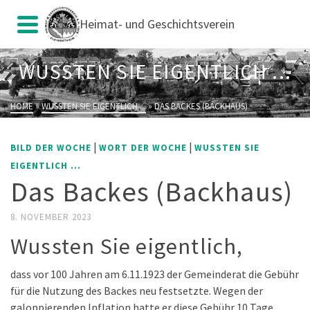
Heimat- und Geschichtsverein
WUSSTEN SIE EIGENTLICH ...
HOME
»
WUSSTEN SIE EIGENTLICH ...
»
DAS BACKES (BACKHAUS)
|
|
BILD DER WOCHE
WORT DER WOCHE
WUSSTEN SIE
EIGENTLICH ...
Das Backes (Backhaus)
8. NOVEMBER 2023
Wussten Sie eigentlich,
dass vor 100 Jahren am 6.11.1923 der Gemeinderat die Gebühr
für die Nutzung des Backes neu festsetzte. Wegen der
galoppierenden Inflation hatte er diese Gebühr 10 Tage