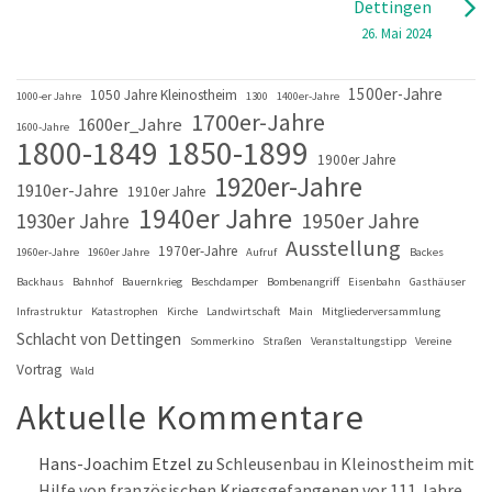
Dettingen
26. Mai 2024
1500er-Jahre
1050 Jahre Kleinostheim
1000-er Jahre
1300
1400er-Jahre
1700er-Jahre
1600er_Jahre
1600-Jahre
1800-1849
1850-1899
1900er Jahre
1920er-Jahre
1910er-Jahre
1910er Jahre
1940er Jahre
1930er Jahre
1950er Jahre
Ausstellung
1970er-Jahre
1960er-Jahre
1960er Jahre
Aufruf
Backes
Backhaus
Bahnhof
Bauernkrieg
Beschdamper
Bombenangriff
Eisenbahn
Gasthäuser
Infrastruktur
Katastrophen
Kirche
Landwirtschaft
Main
Mitgliederversammlung
Schlacht von Dettingen
Sommerkino
Straßen
Veranstaltungstipp
Vereine
Vortrag
Wald
Aktuelle Kommentare
Hans-Joachim Etzel
zu
Schleusenbau in Kleinostheim mit
Hilfe von französischen Kriegsgefangenen vor 111 Jahre