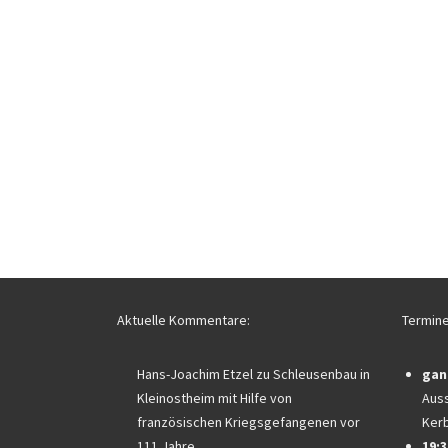
Aktuelle Kommentare:
Termine
Hans-Joachim Etzel
zu
Schleusenbau in
gan
Kleinostheim mit Hilfe von
Auss
französischen Kriegsgefangenen vor
Ker
111 Jahre
19:3