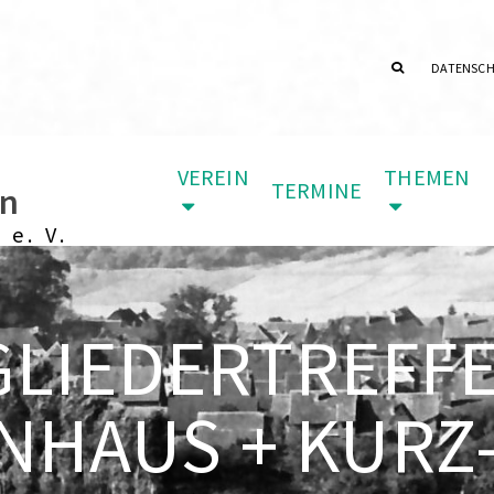
DATENSC
VEREIN
THEMEN
TERMINE
in
 e. V.
GLIEDERTREFFE
NHAUS + KURZ