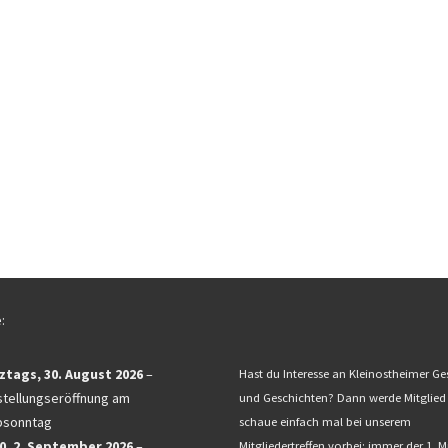
:
ztags,
30. August 2026
–
Hast du Interesse an Kleinostheimer Ge
tellungseröffnung am
und Geschichten? Dann werde Mitglied
bsonntag
schaue einfach mal bei unserem
0,
2. September 2026
–
Mitgliedertreffen vorbei: immer der 1. 