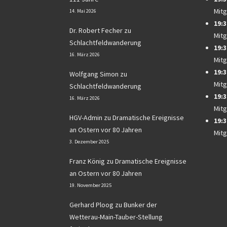
Mitg
14. Mai 2026
19:3
Dr. Robert Fecher
zu
Mitg
Schlachtfeldwanderung
19:3
16. März 2026
Mitg
19:3
Wolfgang Simon
zu
Mitg
Schlachtfeldwanderung
19:3
16. März 2026
Mitg
HGV-Admin
zu
Dramatische Ereignisse
19:3
an Ostern vor 80 Jahren
Mitg
3. Dezember 2025
Franz König
zu
Dramatische Ereignisse
an Ostern vor 80 Jahren
19. November 2025
Gerhard Ploog
zu
Bunker der
Wetterau-Main-Tauber-Stellung