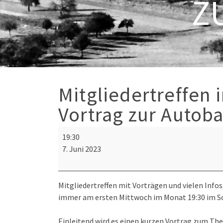
Z
Mitgliedertreffen 
Vortrag zur Autob
Mitgliedertreffen
19:30
im
7. Juni 2023
Schützenhaus
+
Kurz-
Mitgliedertreffen mit Vorträgen und vielen Infos
Vortrag
immer am ersten Mittwoch im Monat 19:30 im S
zur
Autobahn
Einleitend wird es einen kurzen Vortrag zum T