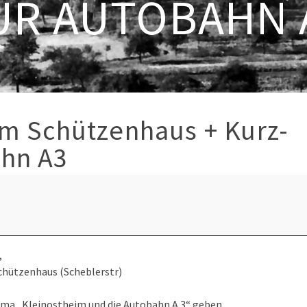
UR AUTOBAHN 
im Schützenhaus + Kurz-
ahn A3
,
chützenhaus (Scheblerstr)
hema „Kleinostheim und die Autobahn A 3“ geben