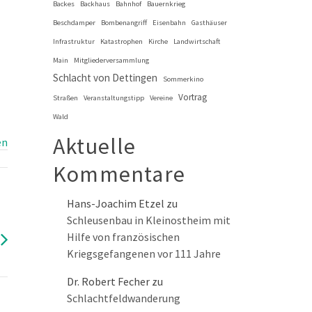
Backes
Backhaus
Bahnhof
Bauernkrieg
Beschdamper
Bombenangriff
Eisenbahn
Gasthäuser
Infrastruktur
Katastrophen
Kirche
Landwirtschaft
Main
Mitgliederversammlung
Schlacht von Dettingen
Sommerkino
Vortrag
Straßen
Veranstaltungstipp
Vereine
Wald
Aktuelle
en
Kommentare
Hans-Joachim Etzel
zu
Schleusenbau in Kleinostheim mit
Hilfe von französischen
Kriegsgefangenen vor 111 Jahre
Dr. Robert Fecher
zu
Schlachtfeldwanderung