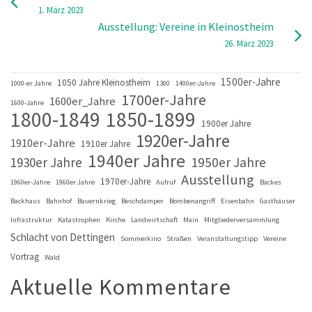
1. März 2023
Ausstellung: Vereine in Kleinostheim
26. März 2023
1500er-Jahre
1050 Jahre Kleinostheim
1000-er Jahre
1300
1400er-Jahre
1700er-Jahre
1600er_Jahre
1600-Jahre
1800-1849
1850-1899
1900er Jahre
1920er-Jahre
1910er-Jahre
1910er Jahre
1940er Jahre
1930er Jahre
1950er Jahre
Ausstellung
1970er-Jahre
1960er-Jahre
1960er Jahre
Aufruf
Backes
Backhaus
Bahnhof
Bauernkrieg
Beschdamper
Bombenangriff
Eisenbahn
Gasthäuser
Infrastruktur
Katastrophen
Kirche
Landwirtschaft
Main
Mitgliederversammlung
Schlacht von Dettingen
Sommerkino
Straßen
Veranstaltungstipp
Vereine
Vortrag
Wald
Aktuelle Kommentare