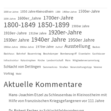
1500er-Jahre
1050 Jahre Kleinostheim
1000-er Jahre
1300
1400er-Jahre
1700er-Jahre
1600er_Jahre
1600-Jahre
1800-1849
1850-1899
1900er Jahre
1920er-Jahre
1910er-Jahre
1910er Jahre
1940er Jahre
1930er Jahre
1950er Jahre
Ausstellung
1970er-Jahre
1960er-Jahre
1960er Jahre
Aufruf
Backes
Backhaus
Bahnhof
Bauernkrieg
Beschdamper
Bombenangriff
Eisenbahn
Gasthäuser
Infrastruktur
Katastrophen
Kirche
Landwirtschaft
Main
Mitgliederversammlung
Schlacht von Dettingen
Sommerkino
Straßen
Veranstaltungstipp
Vereine
Vortrag
Wald
Aktuelle Kommentare
Hans-Joachim Etzel
zu
Schleusenbau in Kleinostheim mit
Hilfe von französischen Kriegsgefangenen vor 111 Jahre
Dr. Robert Fecher
zu
Schlachtfeldwanderung