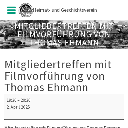
Heimat- und Geschichtsverein
MITGLIEDERTREFFEN MIT
FILMVORFÜHRUNG VON
THOMAS EHMANN
Mitgliedertreffen mit
Filmvorführung von
Thomas Ehmann
Mitgliedertreffen
19:30
–
20:30
mit
2. April 2025
Filmvorführung
von
Thomas
Mitgliedertreffen mit Filmvorführung von Thomas Ehmann