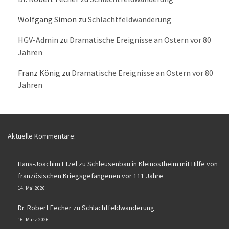
Wolfgang Simon
zu
Schlachtfeldwanderung
HGV-Admin
zu
Dramatische Ereignisse an Ostern vor 80
Jahren
Franz König
zu
Dramatische Ereignisse an Ostern vor 80
Jahren
Aktuelle Kommentare:
Hans-Joachim Etzel
zu
Schleusenbau in Kleinostheim mit Hilfe von
französischen Kriegsgefangenen vor 111 Jahre
14. Mai 2026
Dr. Robert Fecher
zu
Schlachtfeldwanderung
16. März 2026