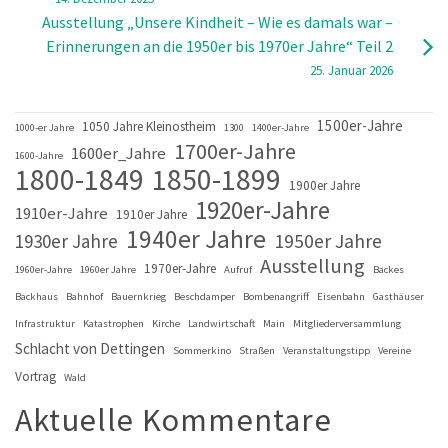
Ausstellung „Unsere Kindheit – Wie es damals war –
Erinnerungen an die 1950er bis 1970er Jahre“ Teil 2
25. Januar 2026
1500er-Jahre
1050 Jahre Kleinostheim
1000-er Jahre
1300
1400er-Jahre
1700er-Jahre
1600er_Jahre
1600-Jahre
1800-1849
1850-1899
1900er Jahre
1920er-Jahre
1910er-Jahre
1910er Jahre
1940er Jahre
1930er Jahre
1950er Jahre
Ausstellung
1970er-Jahre
1960er-Jahre
1960er Jahre
Aufruf
Backes
Backhaus
Bahnhof
Bauernkrieg
Beschdamper
Bombenangriff
Eisenbahn
Gasthäuser
Infrastruktur
Katastrophen
Kirche
Landwirtschaft
Main
Mitgliederversammlung
Schlacht von Dettingen
Sommerkino
Straßen
Veranstaltungstipp
Vereine
Vortrag
Wald
Aktuelle Kommentare