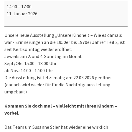
Ausstellung
14:00
–
17:00
„Unsere
11. Januar 2026
Kindheit
–
Wie
Unsere neue Ausstellung „Unsere Kindheit – Wie es damals
es
war - Erinnerungen an die 1950er bis 1970er Jahre“ Teil 2, ist
damals
seit Kerbsonntag wieder eröffnet:
war
Jeweils am 2. und 4. Sonntag im Monat
-
Sept/Okt 15:00 - 18:00 Uhr
Erinnerungen
ab Nov.: 14:00 - 17:00 Uhr
an
Die Ausstellung ist letztmalig am 22.03.2026 geöffnet.
die
(danach wird wieder für für die Nachfolgeausstellung
1950er
umgebaut)
bis
1970er
Kommen Sie doch mal – vielleicht mit Ihren Kindern –
Jahre“
vorbei.
Teil
2
Das Team um Susanne Stier hat wieder eine wirklich